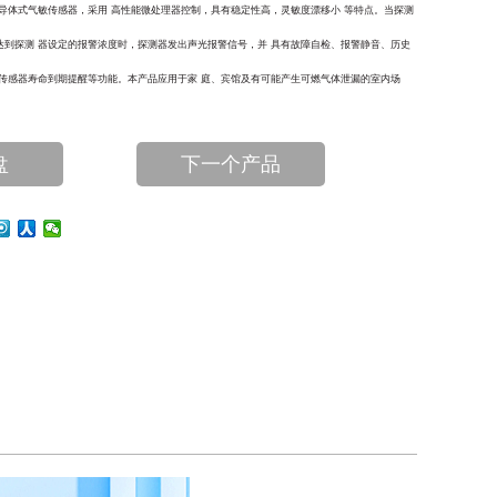
式气敏传感器，采用 高性能微处理器控制，具有稳定性高，灵敏度漂移小 等特点。当探测
达到探测 器设定的报警浓度时，探测器发出声光报警信号，并 具有故障自检、报警静音、历史
、传感器寿命到期提醒等功能。本产品应用于家 庭、宾馆及有可能产生可燃气体泄漏的室内场
盘
下一个产品