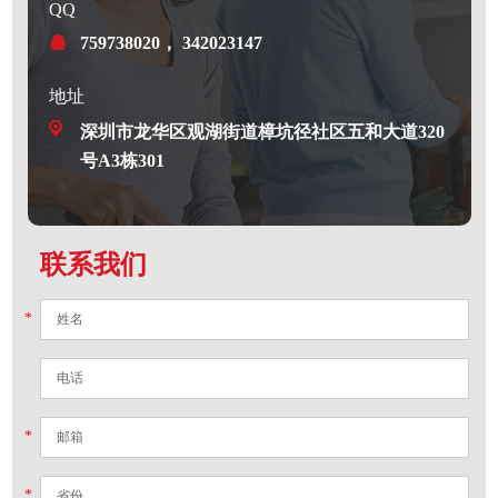
QQ
759738020， 342023147
地址
深圳市龙华区观湖街道樟坑径社区五和大道320
号A3栋301
联系我们
*
*
*