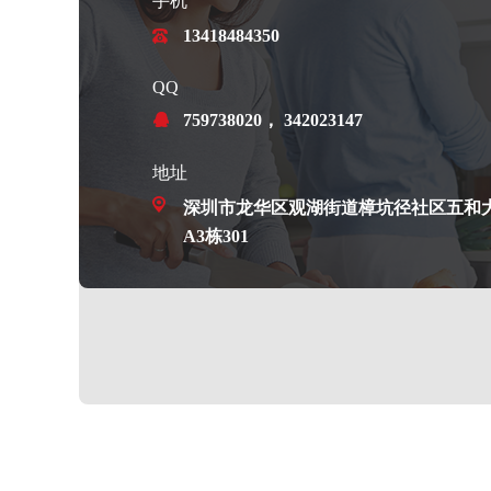
手机
13418484350
QQ
759738020， 342023147
地址
深圳市龙华区观湖街道樟坑径社区五和大
A3栋301