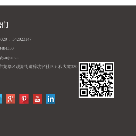
我们
8020， 342023147
484350
@yanjen.cn
圳市龙华区观湖街道樟坑径社区五和大道320