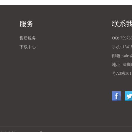
服务
联系
售后服务
QQ:
75973
下载中心
手机: 13418
邮箱:
sales
地址: 深
号A3栋301